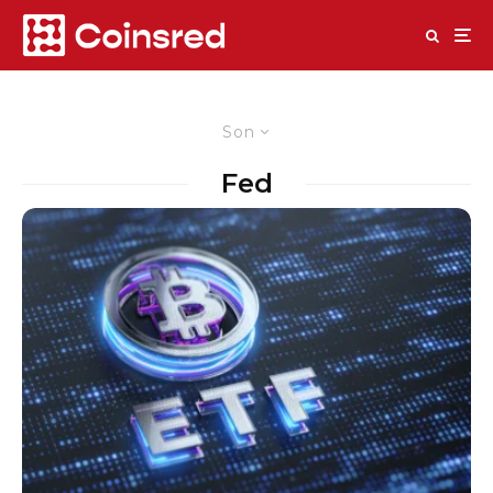
Son
Fed