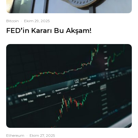
Bitcoin
·
Ekim 29, 2025
FED’in Kararı Bu Akşam!
Ethereum
·
Ekim 27, 2025