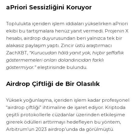
aPriori Sessizliğini Koruyor
Toplulukta içeriden işlem iddiaları yükselirken aPriori
ekibi bu tartışmalara henüz yanıt vermedi. Projenin X
hesabı, airdrop duyurusundan beri yalnızca tek bir
alakasız paylaşım yaptı. Zincir üstü araştırmacı
ZachXBT,
“Kurucudan hâlâ yanıt yok, hiçbir şeffaflık
göstermemeleri onları dolandırıcıdan farklı
göstermiyor.”
eleştirisinde bulundu.
Airdrop Çiftliği de Bir Olasılık
Yüksek yoğunlaşma, içeriden işlem kadar profesyonel
“airdrop çiftliği” ihtimaline de işaret ediyor. Kriptoda
çeşitli protokollerle cüzdanlar üzerinden etkileşime
girerek ödülleri arttırmayı hedefleyen bu yöntem,
Arbitrum’un 2023 airdrop’unda da görülmüştü.