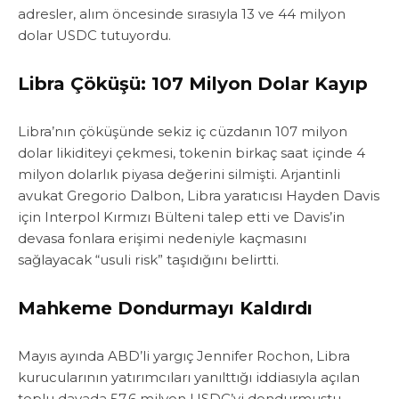
adresler, alım öncesinde sırasıyla 13 ve 44 milyon
dolar USDC tutuyordu.
Libra Çöküşü: 107 Milyon Dolar Kayıp
Libra’nın çöküşünde sekiz iç cüzdanın 107 milyon
dolar likiditeyi çekmesi, tokenin birkaç saat içinde 4
milyon dolarlık piyasa değerini silmişti. Arjantinli
avukat Gregorio Dalbon, Libra yaratıcısı Hayden Davis
için Interpol Kırmızı Bülteni talep etti ve Davis’in
devasa fonlara erişimi nedeniyle kaçmasını
sağlayacak “usuli risk” taşıdığını belirtti.
Mahkeme Dondurmayı Kaldırdı
Mayıs ayında ABD’li yargıç Jennifer Rochon, Libra
kurucularının yatırımcıları yanılttığı iddiasıyla açılan
toplu davada 57,6 milyon USDC’yi dondurmuştu