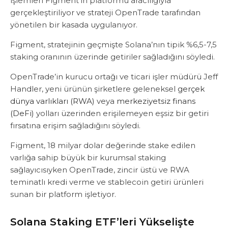
işlemleri Figment’in platformu aracılığıyla
gerçekleştiriliyor ve strateji OpenTrade tarafından
yönetilen bir kasada uygulanıyor.
Figment, stratejinin geçmişte Solana’nın tipik %6,5-7,5
staking oranının üzerinde getiriler sağladığını söyledi.
OpenTrade’in kurucu ortağı ve ticari işler müdürü Jeff
Handler, yeni ürünün şirketlere geleneksel
gerçek
dünya varlıkları (RWA)
veya
merkeziyetsiz finans
(DeFi)
yolları üzerinden erişilemeyen eşsiz bir getiri
fırsatına erişim sağladığını söyledi.
Figment, 18 milyar dolar değerinde stake edilen
varlığa sahip büyük bir kurumsal staking
sağlayıcısıyken OpenTrade, zincir üstü ve RWA
teminatlı kredi verme ve stablecoin getiri ürünleri
sunan bir platform işletiyor.
Solana Staking ETF’leri Yükselişte