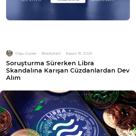
Olgu Güner
·
Blockchain
·
Kasım 19, 2025
Soruşturma Sürerken Libra
Skandalına Karışan Cüzdanlardan Dev
Alım