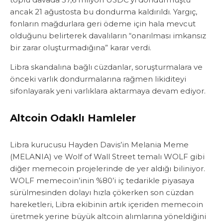
ancak 21 ağustosta bu dondurma kaldırıldı. Yargıç,
fonların mağdurlara geri ödeme için hala mevcut
olduğunu belirterek davalıların “onarılması imkansız
bir zarar oluşturmadığına” karar verdi.
Libra skandalına bağlı cüzdanlar, soruşturmalara ve
önceki varlık dondurmalarına rağmen likiditeyi
sifonlayarak yeni varlıklara aktarmaya devam ediyor.
Altcoin Odaklı Hamleler
Libra kurucusu Hayden Davis’in Melania Meme
(MELANIA) ve Wolf of Wall Street temalı WOLF gibi
diğer memecoin projelerinde de yer aldığı biliniyor.
WOLF memecoin’inin %80’i iç tedarikle piyasaya
sürülmesinden dolayı hızla çökerken son cüzdan
hareketleri, Libra ekibinin artık içeriden memecoin
üretmek yerine büyük altcoin alımlarına yöneldiğini