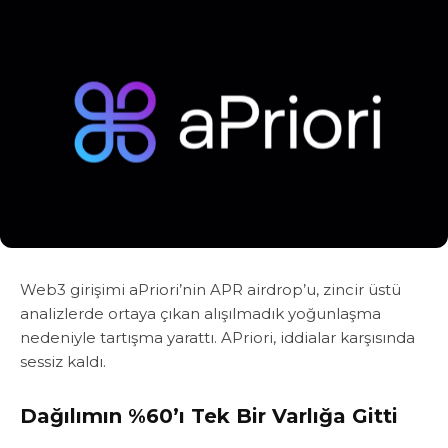
Web3 girişimi aPriori’nin APR airdrop’u, zincir üstü
analizlerde ortaya çıkan alışılmadık yoğunlaşma
nedeniyle tartışma yarattı. APriori, iddialar karşısında
sessiz kaldı.
Dağılımın %60’ı Tek Bir Varlığa Gitti