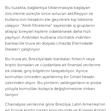
Bu tuzakta, bağlantıya tıklanmasıyla başlayan
zincirleme süreçte önce solucan aktifleşiyor ve
kullanıcının hesabını ele geçirerek kişi listesine
ulaşıyor. “Akıllı filtreleme” sayesinde iş gruplarını
atlayıp bireysel kişilere odaklanarak daha hızlı
yayılıyor. Ardından kurbana otomatik indirilen
bankacılık truva atı dosyası cihazda Eternidade
Stealer’ı çalıştırıyor.
Bu truva atı, Brezilya’daki bankalar, fintech veya
kripto borsaları ve cüzdanlara ait finansal verilerine
ek olarak, giriş bilgilerini tarayabiliyor. Ayrıca
komutları önceden ayarlanmış bir Gmail hesabı
üzerinden alıyor. Bu yöntem, saldırganların e-posta
yoluyla komutları kolayca değiştirmesine imkan
tanıyor.
Chainalysis verilerine göre Brezilya, Latin Amerika’nın
en büyük kripto pazarı konumunda ve Küresel Kripto