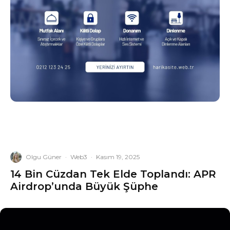
Olgu Güner
·
Web3
·
Kasım 19, 2025
14 Bin Cüzdan Tek Elde Toplandı: APR
Airdrop’unda Büyük Şüphe