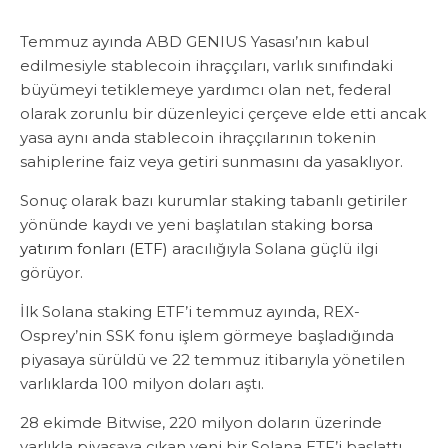
Temmuz ayında ABD GENIUS Yasası’nın kabul
edilmesiyle stablecoin ihraççıları, varlık sınıfındaki
büyümeyi tetiklemeye yardımcı olan net, federal
olarak zorunlu bir düzenleyici çerçeve elde etti ancak
yasa aynı anda stablecoin ihraççılarının tokenin
sahiplerine faiz veya getiri sunmasını da yasaklıyor.
Sonuç olarak bazı kurumlar staking tabanlı getiriler
yönünde kaydı ve yeni başlatılan staking
borsa
yatırım fonları (ETF)
aracılığıyla Solana güçlü ilgi
görüyor.
İlk Solana staking ETF’i temmuz ayında, REX-
Osprey’nin SSK fonu işlem görmeye başladığında
piyasaya sürüldü ve 22 temmuz itibarıyla yönetilen
varlıklarda 100 milyon doları aştı.
28 ekimde Bitwise, 220 milyon doların üzerinde
varlıkla piyasaya çıkan yeni bir Solana ETF’i başlattı.