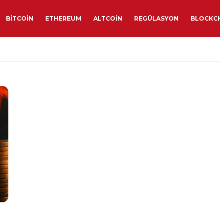
BITCOIN
ETHEREUM
ALTCOIN
REGÜLASYON
BLOCKC