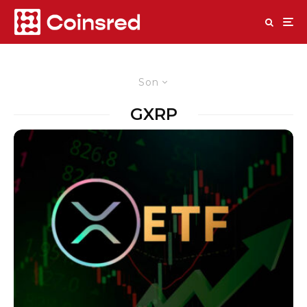
Son
GXRP