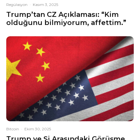
Regülasyon
·
Kasım 3, 2025
Trump’tan CZ Açıklaması: “Kim
olduğunu bilmiyorum, affettim.”
Bitcoin
·
Ekim 30, 2025
Trump ve Şi Arasındaki Görüşme,