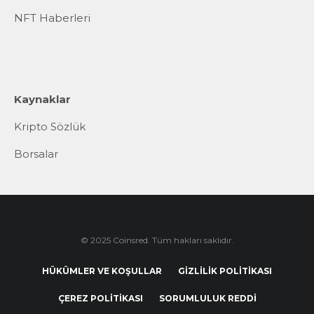
NFT Haberleri
Kaynaklar
Kripto Sözlük
Borsalar
© 2025 Coinsred. Tüm hakları saklıdır.
HÜKÜMLER VE KOŞULLAR
GIZLILIK POLITIKASI
ÇEREZ POLITIKASI
SORUMLULUK REDDI