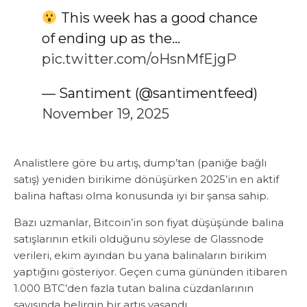
This week has a good chance
of ending up as the…
pic.twitter.com/oHsnMfEjgP
— Santiment (@santimentfeed)
November 19, 2025
Analistlere göre bu artış, dump’tan (paniğe bağlı
satış) yeniden birikime dönüşürken 2025’in en aktif
balina haftası olma konusunda iyi bir şansa sahip.
Bazı uzmanlar, Bitcoin’in son fiyat düşüşünde balina
satışlarının etkili olduğunu söylese de Glassnode
verileri, ekim ayından bu yana balinaların birikim
yaptığını gösteriyor. Geçen cuma gününden itibaren
1.000 BTC’den fazla tutan balina cüzdanlarının
sayısında belirgin bir artış yaşandı.