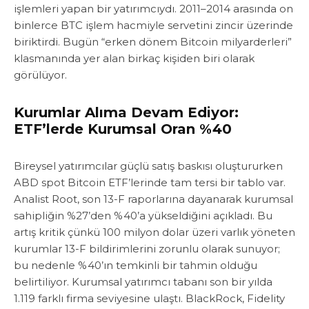
işlemleri yapan bir yatırımcıydı. 2011–2014 arasında on
binlerce BTC işlem hacmiyle servetini zincir üzerinde
biriktirdi. Bugün “erken dönem Bitcoin milyarderleri”
klasmanında yer alan birkaç kişiden biri olarak
görülüyor.
Kurumlar Alıma Devam Ediyor:
ETF’lerde Kurumsal Oran %40
Bireysel yatırımcılar güçlü satış baskısı oluştururken
ABD spot Bitcoin ETF’lerinde tam tersi bir tablo var.
Analist Root, son 13-F raporlarına dayanarak kurumsal
sahipliğin %27’den %40’a yükseldiğini açıkladı. Bu
artış kritik çünkü 100 milyon dolar üzeri varlık yöneten
kurumlar 13-F bildirimlerini zorunlu olarak sunuyor;
bu nedenle %40’ın temkinli bir tahmin olduğu
belirtiliyor. Kurumsal yatırımcı tabanı son bir yılda
1.119 farklı firma seviyesine ulaştı. BlackRock, Fidelity