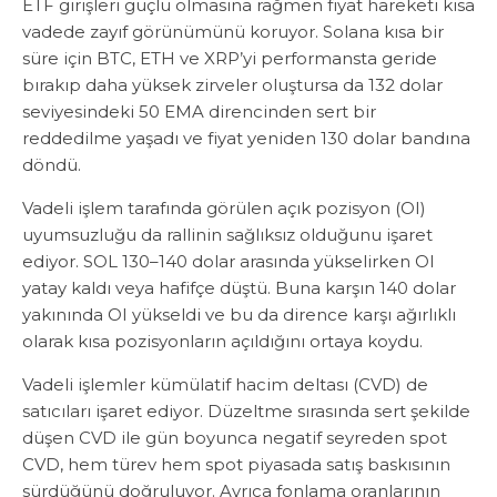
ETF girişleri güçlü olmasına rağmen fiyat hareketi kısa
vadede zayıf görünümünü koruyor. Solana kısa bir
süre için BTC, ETH ve XRP’yi performansta geride
bırakıp daha yüksek zirveler oluştursa da 132 dolar
seviyesindeki 50 EMA direncinden sert bir
reddedilme yaşadı ve fiyat yeniden 130 dolar bandına
döndü.
Vadeli işlem tarafında görülen açık pozisyon (OI)
uyumsuzluğu da rallinin sağlıksız olduğunu işaret
ediyor. SOL 130–140 dolar arasında yükselirken OI
yatay kaldı veya hafifçe düştü. Buna karşın 140 dolar
yakınında OI yükseldi ve bu da dirence karşı ağırlıklı
olarak kısa pozisyonların açıldığını ortaya koydu.
Vadeli işlemler kümülatif hacim deltası (CVD) de
satıcıları işaret ediyor. Düzeltme sırasında sert şekilde
düşen CVD ile gün boyunca negatif seyreden spot
CVD, hem türev hem spot piyasada satış baskısının
sürdüğünü doğruluyor. Ayrıca fonlama oranlarının