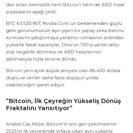
dair artan belirsizlik hem Bitcoin’i hem de ABD hisse
piyasalarını aşağı çekti.
BTC
₺3.520.957
, Nvidia Cork.’un
beklenenden güçlü
gelir görünümünün
aşırı şişen bir yapay zeka balonu
korkularını yatıştırmaya yardımcı olmasının ardından
yükseldi fakat kazançlar, Dow’un 700 puanlık ralliyi
silip negatife dönmesi ve ABD hisselerinin
satılmasıyla hızla tersine döndü.
Bitcoin yeni aylık düşük seviyesi olan 86.400 dolara
düştü ve veriler daha fazla düşüşün yolda
olabileceğini işaret ediyor.
”Bitcoin, İlk Çeyreğin Yükseliş Dönüş
Fraktalını Yansıtıyor”
Analist Cas Abbé, Bitcoin’in son geri çekilmesinin
2025’in ilk çeyreğinde ortaya çıkan aynı yükseliş