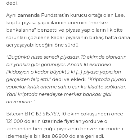
dedi.
Aynı zamanda Fundstrat’ın kurucu ortağı olan Lee,
kripto piyasa yapıcılarının önemini “merkez
bankalarına” benzetti ve piyasa yapıcıların likidite
sorunları çözülene kadar piyasanın birkaç hafta daha
acı yaşayabileceğini öne sürdü.
“Bugünkü hisse senedi piyasası, 10 ekimde olanların
bir yankısı gibi görünüyor. Ancak 10 ekimdeki
likidasyon o kadar büyüktü ki […] piyasa yapıcıları
gerçekten felç etti.”
dedi ve ekledi:
“Kriptoda piyasa
yapıcılar kritik öneme sahip çünkü likidite sağlarlar.
Yani kriptoda neredeyse merkez bankası gibi
davranırlar.”
Bitcoin
BTC ₺3.515.757
, 10 ekim çöküşünden önce
121.000 doların üzerinde fiyatlanıyordu ve o
zamandan beri çoğu piyasanın benzer bir modeli
izlemesiyle birlikte 86.900 dolara geriledi.