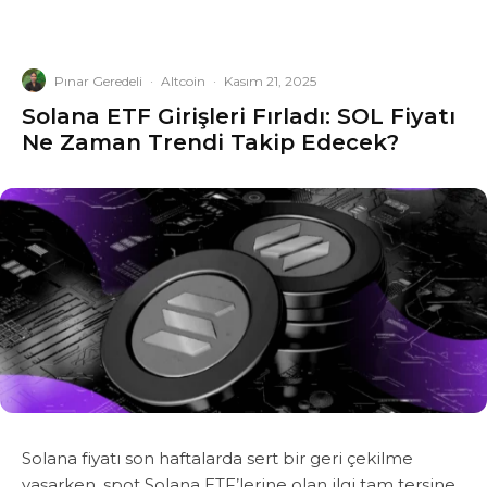
Pınar Geredeli
·
Altcoin
·
Kasım 21, 2025
Solana ETF Girişleri Fırladı: SOL Fiyatı
Ne Zaman Trendi Takip Edecek?
Solana fiyatı son haftalarda sert bir geri çekilme
yaşarken, spot Solana ETF’lerine olan ilgi tam tersine