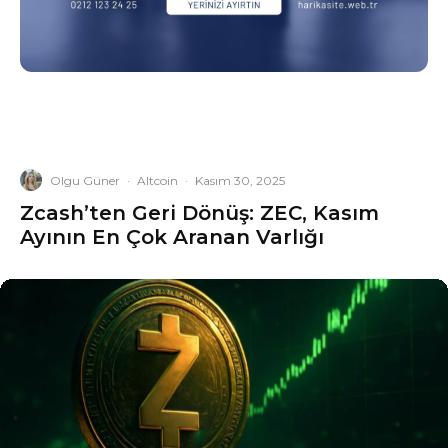
Olgu Güner
·
Altcoin
·
Kasım 30, 2025
Zcash’ten Geri Dönüş: ZEC, Kasım
Ayının En Çok Aranan Varlığı