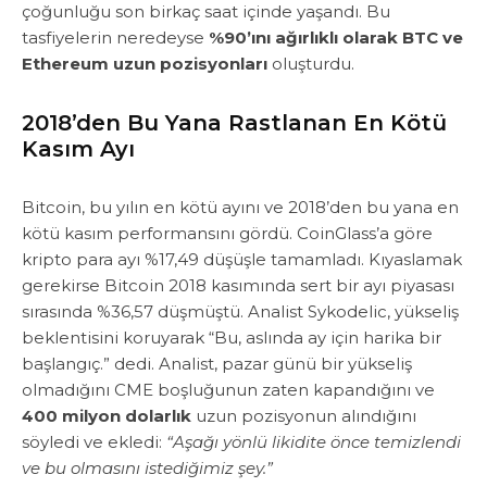
çoğunluğu son birkaç saat içinde yaşandı. Bu
tasfiyelerin neredeyse
%90’ını ağırlıklı olarak BTC ve
Ethereum uzun pozisyonları
oluşturdu.
2018’den Bu Yana Rastlanan En Kötü
Kasım Ayı
Bitcoin, bu yılın en kötü ayını ve 2018’den bu yana en
kötü kasım performansını gördü. CoinGlass’a göre
kripto para ayı %17,49 düşüşle tamamladı. Kıyaslamak
gerekirse Bitcoin 2018 kasımında sert bir ayı piyasası
sırasında %36,57 düşmüştü. ​Analist Sykodelic, yükseliş
beklentisini koruyarak “Bu, aslında ay için harika bir
başlangıç.” dedi. ​Analist, pazar günü bir yükseliş
olmadığını CME boşluğunun zaten kapandığını ve
400 milyon dolarlık
uzun pozisyonun alındığını
söyledi ve ekledi:
“Aşağı yönlü likidite önce temizlendi
ve bu olmasını istediğimiz şey.”