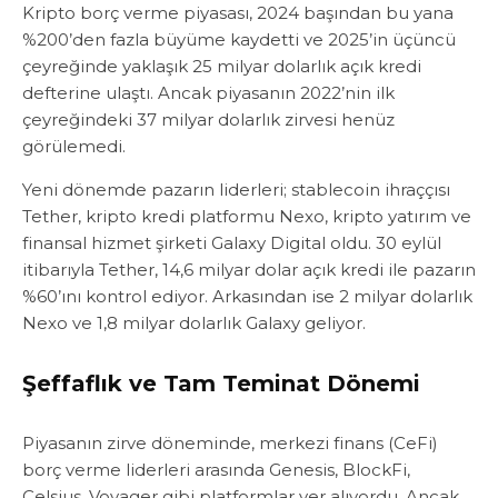
Kripto borç verme piyasası, 2024 başından bu yana
%200’den fazla büyüme kaydetti ve 2025’in üçüncü
çeyreğinde yaklaşık 25 milyar dolarlık açık kredi
defterine ulaştı. Ancak piyasanın 2022’nin ilk
çeyreğindeki 37 milyar dolarlık zirvesi henüz
görülemedi.
Yeni dönemde pazarın liderleri; stablecoin ihraççısı
Tether, kripto kredi platformu Nexo, kripto yatırım ve
finansal hizmet şirketi Galaxy Digital oldu. 30 eylül
itibarıyla Tether, 14,6 milyar dolar açık kredi ile pazarın
%60’ını kontrol ediyor. Arkasından ise 2 milyar dolarlık
Nexo ve 1,8 milyar dolarlık Galaxy geliyor.
Şeffaflık ve Tam Teminat Dönemi
Piyasanın zirve döneminde, merkezi finans (CeFi)
borç verme liderleri arasında Genesis, BlockFi,
Celsius, Voyager gibi platformlar yer alıyordu. Ancak