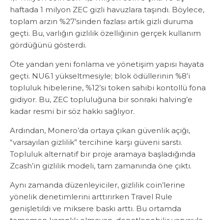
haftada 1 milyon ZEC gizli havuzlara taşındı. Böylece,
toplam arzın %27’sinden fazlası artık gizli duruma
geçti. Bu, varlığın gizlilik özelliğinin gerçek kullanım
gördüğünü gösterdi.
Öte yandan yeni fonlama ve yönetişim yapısı hayata
geçti. NU6.1 yükseltmesiyle; blok ödüllerinin %8’i
topluluk hibelerine, %12’si token sahibi kontollü fona
gidiyor. Bu, ZEC topluluğuna bir sonraki halving’e
kadar resmi bir söz hakkı sağlıyor.
Ardından, Monero’da ortaya çıkan güvenlik açığı,
“varsayılan gizlilik” tercihine karşı güveni sarstı.
Topluluk alternatif bir proje aramaya başladığında
Zcash’in gizlilik modeli, tam zamanında öne çıktı.
Aynı zamanda düzenleyiciler, gizlilik coin’lerine
yönelik denetimlerini arttırırken Travel Rule
genişletildi ve miksere baskı arttı. Bu ortamda