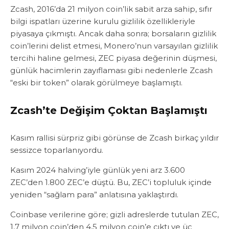
Zcash, 2016’da 21 milyon coin’lik sabit arza sahip, sıfır
bilgi ispatları üzerine kurulu gizlilik özellikleriyle
piyasaya çıkmıştı. Ancak daha sonra; borsaların gizlilik
coin’lerini delist etmesi, Monero’nun varsayılan gizlilik
tercihi haline gelmesi, ZEC piyasa değerinin düşmesi,
günlük hacimlerin zayıflaması gibi nedenlerle Zcash
“eski bir token” olarak görülmeye başlamıştı.
Zcash’te Değişim Çoktan Başlamıştı
Kasım rallisi sürpriz gibi görünse de Zcash birkaç yıldır
sessizce toparlanıyordu.
Kasım 2024 halving’iyle günlük yeni arz 3.600
ZEC’den 1.800 ZEC’e düştü. Bu, ZEC’i topluluk içinde
yeniden “sağlam para” anlatısına yaklaştırdı.
Coinbase verilerine göre; gizli adreslerde tutulan ZEC,
1,7 milyon coin’den 4,5 milyon coin’e çıktı ve üç