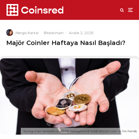
Nergis Kartal
·
Blockchain
·
Aralık 2, 2025
Majör Coinler Haftaya Nasıl Başladı?
Young man isolated on white background holds bitcoin coin in his hands