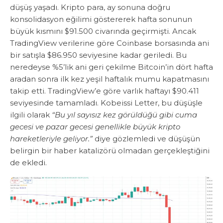
düşüş yaşadı. ​Kripto para, ay sonuna doğru
konsolidasyon eğilimi göstererek hafta sonunun
büyük kısmını $91.500 civarında geçirmişti. Ancak
TradingView verilerine göre Coinbase borsasında ani
bir satışla $86.950 seviyesine kadar geriledi. ​Bu
neredeyse %5’lik ani geri çekilme Bitcoin’in dört hafta
aradan sonra ilk kez yeşil haftalık mumu kapatmasını
takip etti. TradingView’e göre varlık haftayı $90.411
seviyesinde tamamladı. ​Kobeissi Letter, bu düşüşle
ilgili olarak
“Bu yıl sayısız kez görüldüğü gibi cuma
gecesi ve pazar gecesi genellikle büyük kripto
hareketleriyle geliyor.”
diye gözlemledi ve düşüşün
belirgin bir haber katalizörü olmadan gerçekleştiğini
de ekledi.