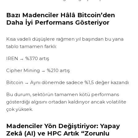
Bazı Madenciler Hâlâ Bitcoin’den
Daha İyi Performans Gösteriyor‎‎
Kısa vadeli düşüşlere rağmen yıl başından bu yana
tablo tamamen farklı:‎‎
IREN → %370 artış
‎‎Cipher Mining → %210 artış‎‎
Bitcoin → Aynı dönemde sadece %1,5 değer kazandı‎‎‎
Bu durum, sektörün tamamen kötü performans
gösterdiği algısını ortadan kaldırıyor ancak volatilite
çok yüksek.‎‎‎
Madenciler Yön Değiştiriyor: Yapay
Zekâ (AI) ve HPC Artık “Zorunlu