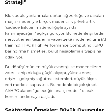
Strateji”‎‎
Blok ödülü yarılanmaları, artan ağ zorluğu ve daralan
marjlar nedeniyle birçok madencilik şirketi artık
“sadece Bitcoin madenciliğiyle ayakta
kalamayacağını” açıkça görüyor.‎‎ Bu nedenle şirketler
mevcut enerji tesislerini ‎‎yapay zekâ model eğitimi (AI
training)‎‎, HPC (High Performance Computing)‎‎, GPU
barındırma hizmetleri‎‎, bulut hesaplama altyapısı‎‎‎na
odaklıyor.
Bu dönüşümün en büyük avantajı ise madencilerin
zaten sahip olduğu güçlü altyapı, yüksek enerji
erişimi‎‎, gelişmiş soğutma sistemleri‎‎, büyük ölçekli
veri merkezi kapasitesi. Bu nedenle birçok şirket
AI/HPC alanını “geleceğin ana iş modeli” olarak
konumlandırmaya başladı.‎‎‎
Sektörden Örnekler: Büyük Oyuncular