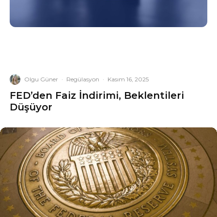
Olgu Güner
·
Regülasyon
·
Kasım 16, 2025
FED’den Faiz İndirimi, Beklentileri
Düşüyor