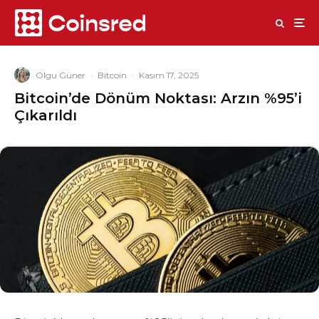
Olgu Güner
·
Bitcoin
·
Kasım 17, 2025
Bitcoin’de Dönüm Noktası: Arzın %95’i
Çıkarıldı