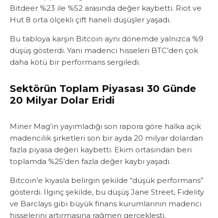
Bitdeer %23 ile %52 arasında değer kaybetti‎‎. Riot ve
Hut 8 orta ölçekli çift haneli düşüşler yaşadı.
‎‎‎Bu tabloya karşın Bitcoin aynı dönemde yalnızca %9
düşüş gösterdi.‎ Yani madenci hisseleri BTC’den çok
daha kötü bir performans sergiledi.‎‎‎
Sektörün Toplam Piyasası 30 Günde
20 Milyar Dolar Eridi‎‎
Miner Mag’in yayımladığı son rapora göre halka açık
madencilik şirketleri son bir ayda 20 milyar dolardan
fazla piyasa değeri kaybetti‎‎. Ekim ortasından beri
toplamda %25’den fazla değer kaybı yaşadı.‎‎
Bitcoin’e kıyasla belirgin şekilde “düşük performans”
gösterdi. ‎‎‎İlginç şekilde, bu düşüş Jane Street, Fidelity
ve Barclays gibi büyük finans kurumlarının madenci
hisselerini artırmasına rağmen gerçekleşti.‎‎‎