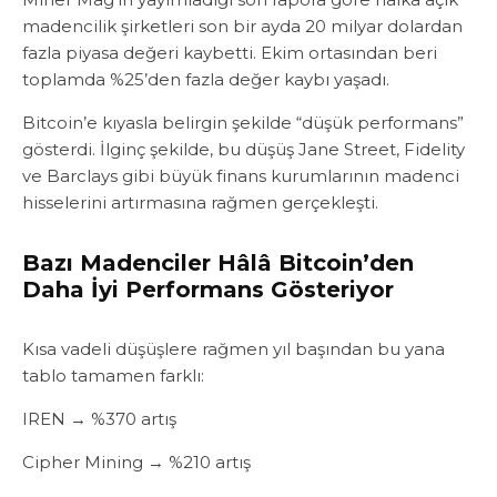
madencilik şirketleri son bir ayda 20 milyar dolardan
fazla piyasa değeri kaybetti‎‎. Ekim ortasından beri
toplamda %25’den fazla değer kaybı yaşadı.‎‎
Bitcoin’e kıyasla belirgin şekilde “düşük performans”
gösterdi. ‎‎‎İlginç şekilde, bu düşüş Jane Street, Fidelity
ve Barclays gibi büyük finans kurumlarının madenci
hisselerini artırmasına rağmen gerçekleşti.‎‎‎
Bazı Madenciler Hâlâ Bitcoin’den
Daha İyi Performans Gösteriyor‎‎
Kısa vadeli düşüşlere rağmen yıl başından bu yana
tablo tamamen farklı:‎‎
IREN → %370 artış
‎‎Cipher Mining → %210 artış‎‎