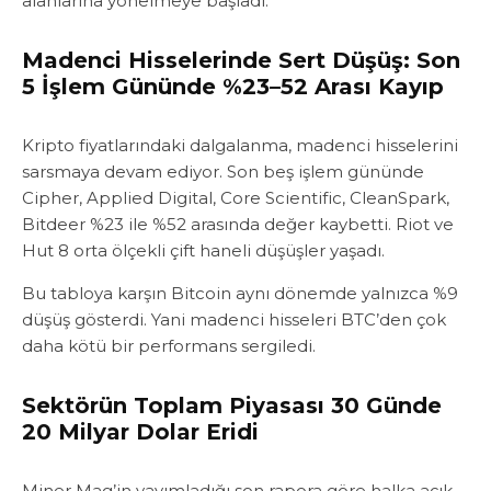
alanlarına yönelmeye başladı.
Madenci Hisselerinde Sert Düşüş: Son
5 İşlem Gününde %23–52 Arası Kayıp
Kripto fiyatlarındaki dalgalanma, madenci hisselerini
sarsmaya devam ediyor. Son beş işlem gününde
Cipher, Applied Digital, Core Scientific, CleanSpark,
Bitdeer %23 ile %52 arasında değer kaybetti‎‎. Riot ve
Hut 8 orta ölçekli çift haneli düşüşler yaşadı.
‎‎‎Bu tabloya karşın Bitcoin aynı dönemde yalnızca %9
düşüş gösterdi.‎ Yani madenci hisseleri BTC’den çok
daha kötü bir performans sergiledi.‎‎‎
Sektörün Toplam Piyasası 30 Günde
20 Milyar Dolar Eridi‎‎
Miner Mag’in yayımladığı son rapora göre halka açık