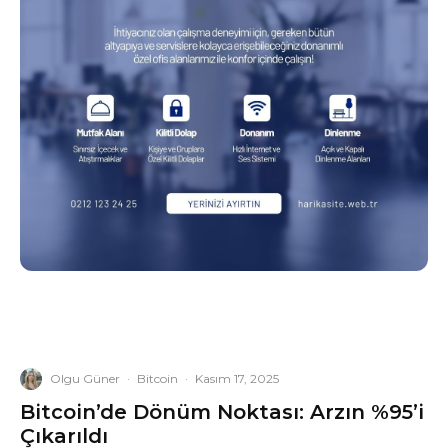
Olgu Güner
·
Bitcoin
·
Kasım 17, 2025
Bitcoin’de Dönüm Noktası: Arzın %95’i
Çıkarıldı