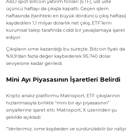
ABD spot Bitcoin yatırım fonları (ETF), üst üste
üçüncü haftayı da çıkışla kapattı. Geçen işlem
haftasında (tarihteki en büyük dördüncü çıkış haftası)
kaydedilen 1,1 milyar dolarlık net çıkış, ETF’lerin
kurumsal talep tarafında ciddi bir yavaşlamaya işaret
ediyor.
Çıkışların ivme kazandığı bu süreçte, Bitcoin fiyatı da
%9,9’dan fazla değer kaybederek 95.740 dolar
seviyesine kadar geriledi.
Mini Ayı Piyasasının İşaretleri Belirdi
Kripto analiz platformu Matrixport, ETF çıkışlarının
hızlanmasıyla birlikte “mini bir ayı piyasasının”
sinyallerine işaret etti. Matrixport, X üzerinden şu
şekilde açıkladı:
”Verilerimiz, ivme kaybeden ve sürdürülebilir bir ralliyi