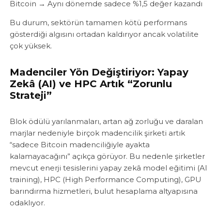
Bitcoin → Aynı dönemde sadece %1,5 değer kazandı‎‎‎
Bu durum, sektörün tamamen kötü performans
gösterdiği algısını ortadan kaldırıyor ancak volatilite
çok yüksek.‎‎‎
Madenciler Yön Değiştiriyor: Yapay
Zekâ (AI) ve HPC Artık “Zorunlu
Strateji”‎‎
Blok ödülü yarılanmaları, artan ağ zorluğu ve daralan
marjlar nedeniyle birçok madencilik şirketi artık
“sadece Bitcoin madenciliğiyle ayakta
kalamayacağını” açıkça görüyor.‎‎ Bu nedenle şirketler
mevcut enerji tesislerini ‎‎yapay zekâ model eğitimi (AI
training)‎‎, HPC (High Performance Computing)‎‎, GPU
barındırma hizmetleri‎‎, bulut hesaplama altyapısı‎‎‎na
odaklıyor.